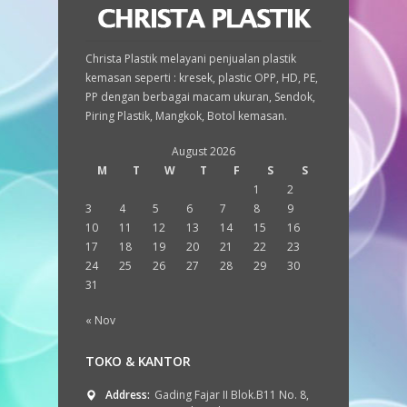
Christa Plastik melayani penjualan plastik
kemasan seperti : kresek, plastic OPP, HD, PE,
PP dengan berbagai macam ukuran, Sendok,
Piring Plastik, Mangkok, Botol kemasan.
August 2026
M
T
W
T
F
S
S
1
2
3
4
5
6
7
8
9
10
11
12
13
14
15
16
17
18
19
20
21
22
23
24
25
26
27
28
29
30
31
« Nov
TOKO & KANTOR
Address:
Gading Fajar II Blok.B11 No. 8,