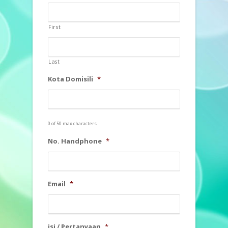
First
Last
Kota Domisili
*
0 of 50 max characters
No. Handphone
*
Email
*
isi / Pertanyaan
*