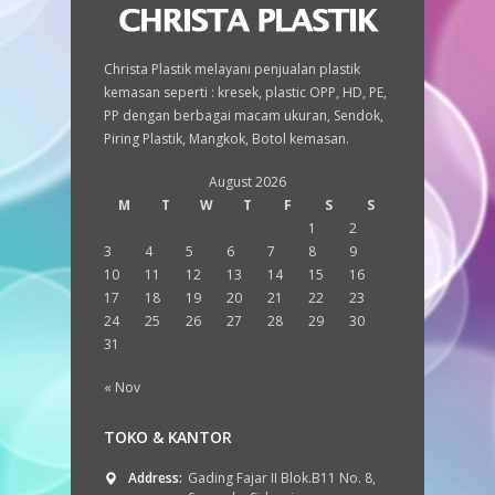
Christa Plastik melayani penjualan plastik
kemasan seperti : kresek, plastic OPP, HD, PE,
PP dengan berbagai macam ukuran, Sendok,
Piring Plastik, Mangkok, Botol kemasan.
August 2026
M
T
W
T
F
S
S
1
2
3
4
5
6
7
8
9
10
11
12
13
14
15
16
17
18
19
20
21
22
23
24
25
26
27
28
29
30
31
« Nov
TOKO & KANTOR
Address:
Gading Fajar II Blok.B11 No. 8,