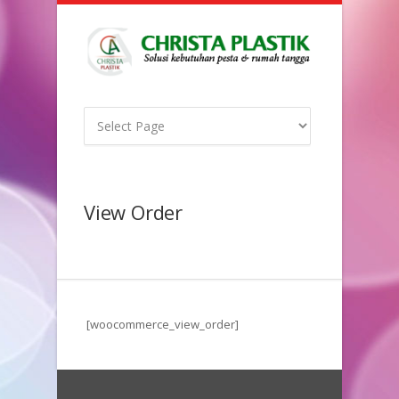
View Order
[woocommerce_view_order]