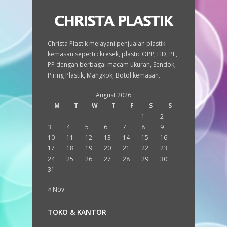
Christa Plastik melayani penjualan plastik
kemasan seperti : kresek, plastic OPP, HD, PE,
PP dengan berbagai macam ukuran, Sendok,
Piring Plastik, Mangkok, Botol kemasan.
August 2026
M
T
W
T
F
S
S
1
2
3
4
5
6
7
8
9
10
11
12
13
14
15
16
17
18
19
20
21
22
23
24
25
26
27
28
29
30
31
« Nov
TOKO & KANTOR